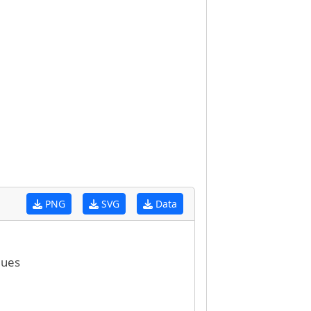
PNG
SVG
Data
lues