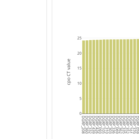
25
20
cpo CT value
15
10
5
0
DGRP_208
DGRP_360
DGRP_332
DGRP_439
DGRP_426
DGRP_093
DGRP_105
DGRP_310
DGRP_303
DGRP_336
DGRP_069
DGRP_362
DGRP_335
DGRP_352
DGRP_161
DGRP_370
DGRP_0