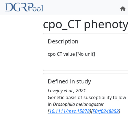
cpo_CT phenot
Description
cpo CT value [No unit]
Defined in study
Lovejoy et al., 2021
Genetic basis of susceptibility to l
in
Drosophila melanogaster
[
10.1111/mec.15878
]
[
FBrf0248852
]