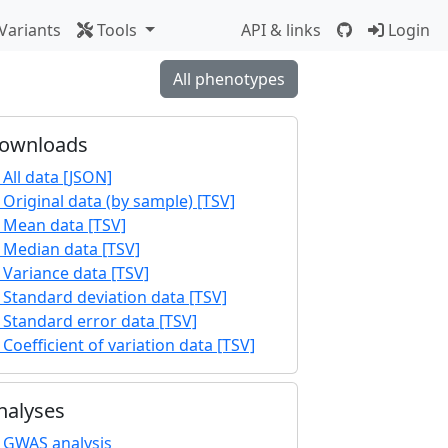
Variants
Tools
API & links
Login
All phenotypes
ownloads
All data [JSON]
Original data (by sample) [TSV]
Mean data [TSV]
Median data [TSV]
Variance data [TSV]
Standard deviation data [TSV]
Standard error data [TSV]
Coefficient of variation data [TSV]
nalyses
GWAS analysis