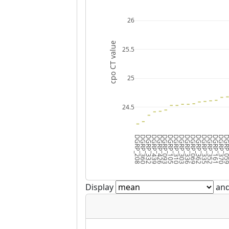
26
cpo CT value
25.5
25
24.5
DGRP_208
DGRP_360
DGRP_332
DGRP_439
DGRP_426
DGRP_093
DGRP_105
DGRP_310
DGRP_303
DGRP_336
DGRP_069
DGRP_362
DGRP_335
DGRP_352
DGRP_161
DGRP_370
DGRP_0
Display
and