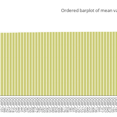
Ordered barplot of mean v
59
DGRP_101
DGRP_386
DGRP_142
DGRP_228
DGRP_318
DGRP_357
DGRP_443
DGRP_441
DGRP_595
DGRP_367
DGRP_350
DGRP_808
DGRP_217
DGRP_382
DGRP_287
DGRP_320
DGRP_304
DGRP_235
DGRP_040
DGRP_028
DGRP_309
DGRP_486
DGRP_176
DGRP_038
DGRP_381
DGRP_301
DGRP_239
DGRP_129
DGRP_153
DGRP_109
DGRP_440
DGRP_223
DGRP_406
DGRP_136
DGRP_091
DGRP_317
DGRP_057
DGRP_045
DGRP_073
DGRP_195
DGRP_