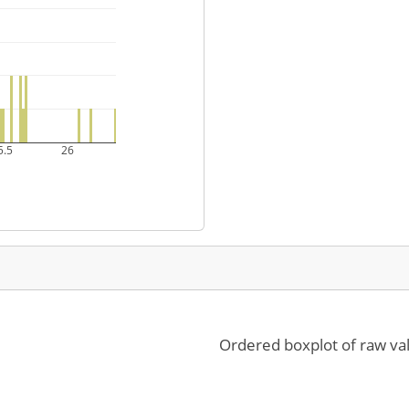
5.5
26
Ordered boxplot of raw va