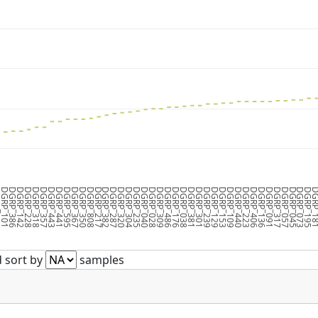
59
DGRP_101
DGRP_386
DGRP_142
DGRP_228
DGRP_318
DGRP_357
DGRP_443
DGRP_441
DGRP_595
DGRP_367
DGRP_350
DGRP_808
DGRP_217
DGRP_382
DGRP_287
DGRP_320
DGRP_304
DGRP_235
DGRP_040
DGRP_028
DGRP_309
DGRP_486
DGRP_176
DGRP_038
DGRP_381
DGRP_301
DGRP_239
DGRP_129
DGRP_153
DGRP_109
DGRP_440
DGRP_223
DGRP_406
DGRP_136
DGRP_091
DGRP_317
DGRP_057
DGRP_045
DGRP_073
DGRP_195
DGRP_
 sort by
samples