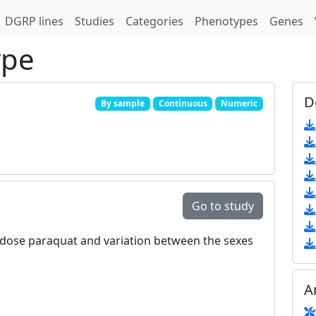
DGRP lines
Studies
Categories
Phenotypes
Genes
ype
D
By sample
Continuous
Numeric
Go to study
ow‐dose paraquat and variation between the sexes
A